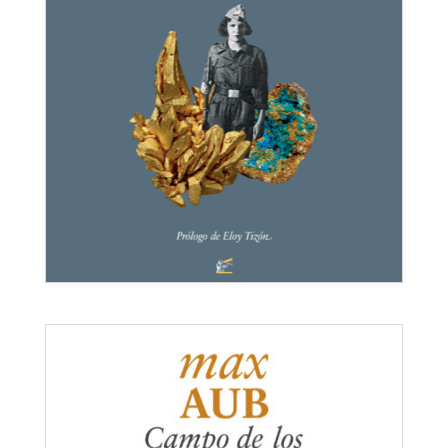
Yo no invento nada
Max Aub