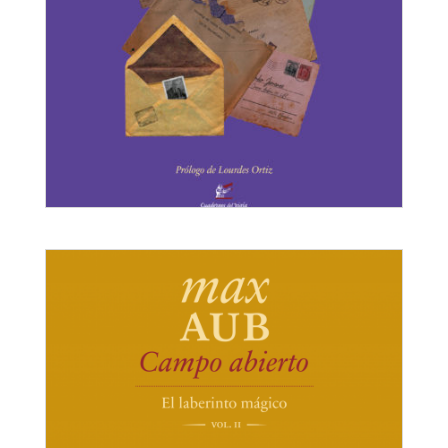
Campo de sangre
El laberinto mágico III
Max Aub