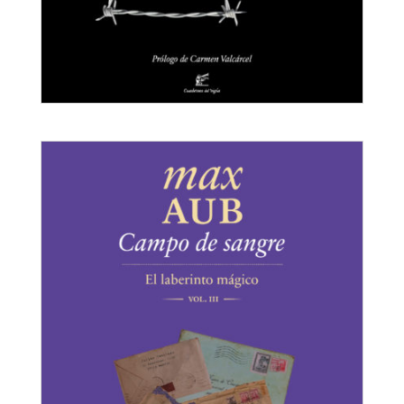
Campo francés
El laberinto mágico IV
Max Aub