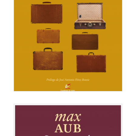
Campo abierto
El laberinto mágico II
Max Aub