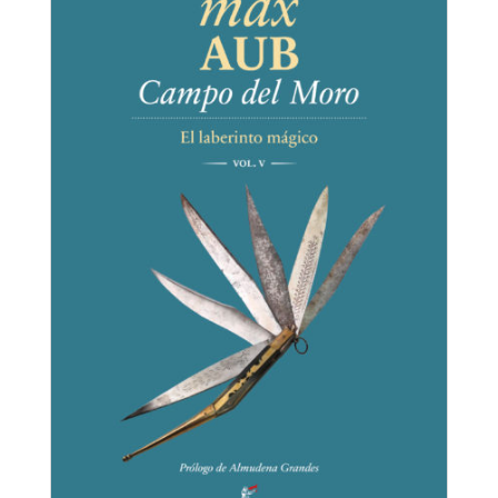
El laberinto mágico VI
Max Aub