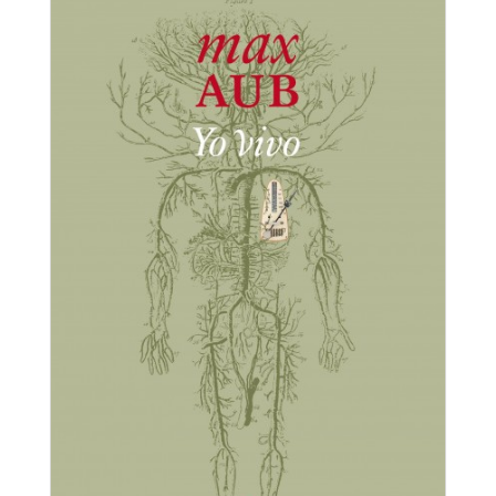
Campo cerrado
El laberinto mágico I
Max Aub